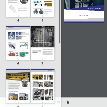
4
5
6
7
8
9