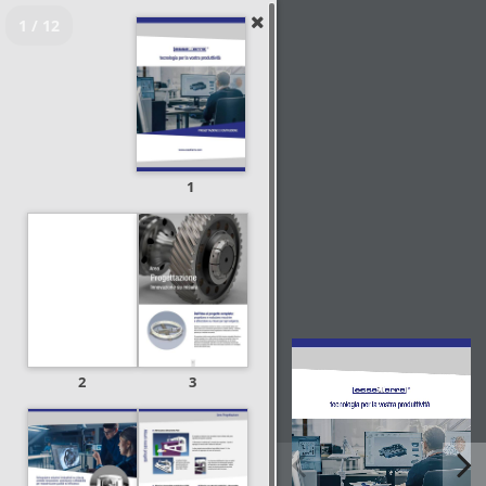
1 / 12
1
2
3